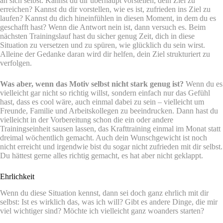
an sich selbst. Kannst du dir überhaupt vorstellen, dein Ziel zu
erreichen? Kannst du dir vorstellen, wie es ist, zufrieden ins Ziel zu
laufen? Kannst du dich hineinfühlen in diesen Moment, in dem du es
geschafft hast? Wenn die Antwort nein ist, dann versuch es. Beim
nächsten Trainingslauf hast du sicher genug Zeit, dich in diese
Situation zu versetzen und zu spüren, wie glücklich du sein wirst.
Alleine der Gedanke daran wird dir helfen, dein Ziel strukturiert zu
verfolgen.
Was aber, wenn das Motiv selbst nicht stark genug ist?
Wenn du es
vielleicht gar nicht so richtig willst, sondern einfach nur das Gefühl
hast, dass es cool wäre, auch einmal dabei zu sein – vielleicht um
Freunde, Familie und Arbeitskollegen zu beeindrucken. Dann hast du
vielleicht in der Vorbereitung schon die ein oder andere
Trainingseinheit sausen lassen, das Krafttraining einmal im Monat statt
dreimal wöchentlich gemacht. Auch dein Wunschgewicht ist noch
nicht erreicht und irgendwie bist du sogar nicht zufrieden mit dir selbst.
Du hättest gerne alles richtig gemacht, es hat aber nicht geklappt.
Ehrlichkeit
Wenn du diese Situation kennst, dann sei doch ganz ehrlich mit dir
selbst: Ist es wirklich das, was ich will? Gibt es andere Dinge, die mir
viel wichtiger sind? Möchte ich vielleicht ganz woanders starten?