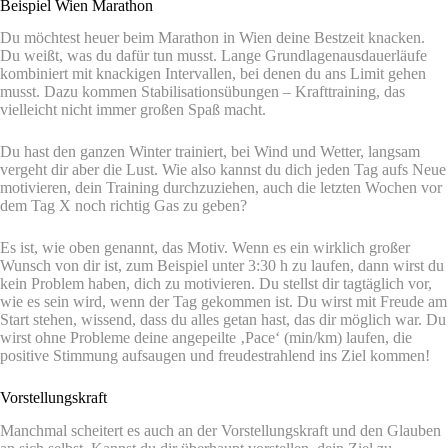
Beispiel Wien Marathon
Du möchtest heuer beim Marathon in Wien deine Bestzeit knacken.
Du weißt, was du dafür tun musst. Lange Grundlagenausdauerläufe
kombiniert mit knackigen Intervallen, bei denen du ans Limit gehen
musst. Dazu kommen Stabilisationsübungen – Krafttraining, das
vielleicht nicht immer großen Spaß macht.
Du hast den ganzen Winter trainiert, bei Wind und Wetter, langsam
vergeht dir aber die Lust. Wie also kannst du dich jeden Tag aufs Neue
motivieren, dein Training durchzuziehen, auch die letzten Wochen vor
dem Tag X noch richtig Gas zu geben?
Es ist, wie oben genannt, das Motiv. Wenn es ein wirklich großer
Wunsch von dir ist, zum Beispiel unter 3:30 h zu laufen, dann wirst du
kein Problem haben, dich zu motivieren. Du stellst dir tagtäglich vor,
wie es sein wird, wenn der Tag gekommen ist. Du wirst mit Freude am
Start stehen, wissend, dass du alles getan hast, das dir möglich war. Du
wirst ohne Probleme deine angepeilte ‚Pace‘ (min/km) laufen, die
positive Stimmung aufsaugen und freudestrahlend ins Ziel kommen!
Vorstellungskraft
Manchmal scheitert es auch an der Vorstellungskraft und den Glauben