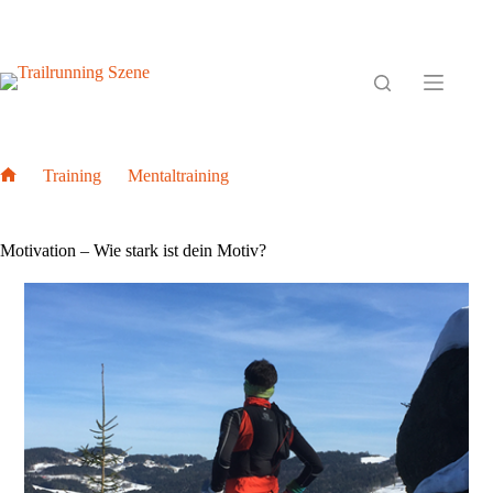
Zum
Inhalt
springen
Training
Mentaltraining
Home
Motivation – Wie stark ist dein Motiv?
Motivation – Wie stark ist dein Motiv?