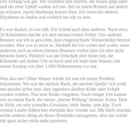
Der Anfang war gut. Wir verließen den Startort, die Sonne ging unter
und der erste Uphill wartete auf uns. Bei so einem Rennen auf andere
zu schauen, macht überhaupt keinen Sinn. Ich versuchte meinen
Rhythmus zu finden und wirklich bei mir zu sein.
Es war dunkel, es war still. Ein Schritt nach dem anderen. Nach etwa
20 Kilometern machte ich aber meinen ersten Fehler. Von anderen
Rennen war ich es gewohnt, dass eingezeichnete Wasserstellen betreut
wurden. Hier war es nicht so. Deshalb lief ich weiter und weiter, unter
anderem auch an einem kleinen Brunnen vorbei (den ich aber nicht
bemerkt hatte). Plötzlich war die Ortschaft aber hinter mir, die
Kilometer auf meiner Uhr zu hoch und ich hatte kein Wasser; mit
einem Anstieg von über 1.000 Höhenmetern vor mir.
Was also tun? Ohne Wasser würde ich nun ein riesen Problem
bekommen. Wo war der nächste Bach, die nächste Quelle? Ich wollt
mir absolut sicher sein, dass irgendwo darüber Kühe oder Schafe
weiden würden. Nur kein Risiko eingehen. Nach einiger Zeit kamen
wir zu einem Bach, der meine ‚interne Prüfung‘ bestand. Keine Tiere
in Sicht, ein sehr schnelles Gewässer, viele Steine, sehr klar. Zwei
weitere Läufer füllten hier ebenfalls ihre Vorräte auf. Mir blieb ohnehin
nichts anderes übrig als dieses Restrisiko einzugehen, aber das würde
mir ganz sicher nicht mehr passieren.