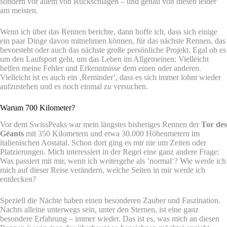
sondern vor allem von Rückschlägen – und genau von diesen leider
am meisten.
Wenn ich über das Rennen berichte, dann hoffe ich, dass sich einige
ein paar Dinge davon mitnehmen können, für das nächste Rennen, das
bevorsteht oder auch das nächste große persönliche Projekt. Egal ob es
um den Laufsport geht, um das Leben im Allgemeinen: Vielleicht
helfen meine Fehler und Erkenntnisse dem einen oder anderen.
Vielleicht ist es auch ein ‚Reminder‘, dass es sich immer lohnt wieder
aufzustehen und es noch einmal zu versuchen.
Warum 700 Kilometer?
Vor dem SwissPeaks war mein längstes bisheriges Rennen der
Tor des
Géants
mit 350 Kilometern und etwa 30.000 Höhenmetern im
italienischen Aostatal. Schon dort ging es mir nie um Zeiten oder
Platzierungen. Mich interessiert in der Regel eine ganz andere Frage:
Was passiert mit mir, wenn ich weitergehe als ’normal‘? Wie werde ich
mich auf dieser Reise verändern, welche Seiten in mir werde ich
entdecken?
Speziell die Nächte haben einen besonderen Zauber und Faszination.
Nachts alleine unterwegs sein, unter den Sternen, ist eine ganz
besondere Erfahrung – immer wieder. Das ist es, was mich an diesen