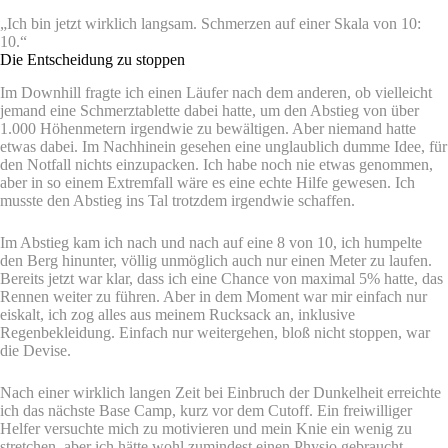
„Ich bin jetzt wirklich langsam. Schmerzen auf einer Skala von 10:
10.“
Die Entscheidung zu stoppen
Im Downhill fragte ich einen Läufer nach dem anderen, ob vielleicht
jemand eine Schmerztablette dabei hatte, um den Abstieg von über
1.000 Höhenmetern irgendwie zu bewältigen. Aber niemand hatte
etwas dabei. Im Nachhinein gesehen eine unglaublich dumme Idee, für
den Notfall nichts einzupacken. Ich habe noch nie etwas genommen,
aber in so einem Extremfall wäre es eine echte Hilfe gewesen. Ich
musste den Abstieg ins Tal trotzdem irgendwie schaffen.
Im Abstieg kam ich nach und nach auf eine 8 von 10, ich humpelte
den Berg hinunter, völlig unmöglich auch nur einen Meter zu laufen.
Bereits jetzt war klar, dass ich eine Chance von maximal 5% hatte, das
Rennen weiter zu führen. Aber in dem Moment war mir einfach nur
eiskalt, ich zog alles aus meinem Rucksack an, inklusive
Regenbekleidung. Einfach nur weitergehen, bloß nicht stoppen, war
die Devise.
Nach einer wirklich langen Zeit bei Einbruch der Dunkelheit erreichte
ich das nächste Base Camp, kurz vor dem Cutoff. Ein freiwilliger
Helfer versuchte mich zu motivieren und mein Knie ein wenig zu
stretchen, aber ich hätte wohl zumindest einen Physio gebraucht.