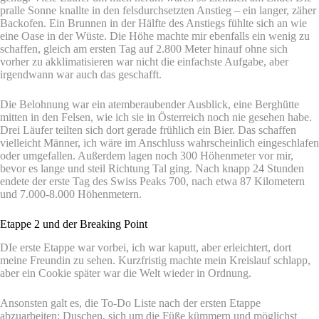
pralle Sonne knallte in den felsdurchsetzten Anstieg – ein langer, zäher
Backofen. Ein Brunnen in der Hälfte des Anstiegs fühlte sich an wie
eine Oase in der Wüste. Die Höhe machte mir ebenfalls ein wenig zu
schaffen, gleich am ersten Tag auf 2.800 Meter hinauf ohne sich
vorher zu akklimatisieren war nicht die einfachste Aufgabe, aber
irgendwann war auch das geschafft.
Die Belohnung war ein atemberaubender Ausblick, eine Berghütte
mitten in den Felsen, wie ich sie in Österreich noch nie gesehen habe.
Drei Läufer teilten sich dort gerade frühlich ein Bier. Das schaffen
vielleicht Männer, ich wäre im Anschluss wahrscheinlich eingeschlafen
oder umgefallen. Außerdem lagen noch 300 Höhenmeter vor mir,
bevor es lange und steil Richtung Tal ging. Nach knapp 24 Stunden
endete der erste Tag des Swiss Peaks 700, nach etwa 87 Kilometern
und 7.000-8.000 Höhenmetern.
Etappe 2 und der Breaking Point
DIe erste Etappe war vorbei, ich war kaputt, aber erleichtert, dort
meine Freundin zu sehen. Kurzfristig machte mein Kreislauf schlapp,
aber ein Cookie später war die Welt wieder in Ordnung.
Ansonsten galt es, die To-Do Liste nach der ersten Etappe
abzuarbeiten: Duschen, sich um die Füße kümmern und möglichst