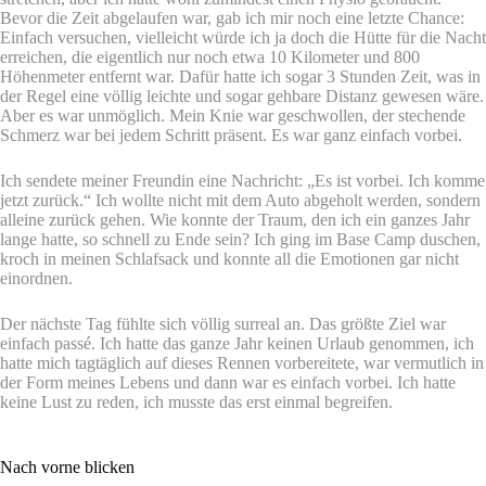
Bevor die Zeit abgelaufen war, gab ich mir noch eine letzte Chance:
Einfach versuchen, vielleicht würde ich ja doch die Hütte für die Nacht
erreichen, die eigentlich nur noch etwa 10 Kilometer und 800
Höhenmeter entfernt war. Dafür hatte ich sogar 3 Stunden Zeit, was in
der Regel eine völlig leichte und sogar gehbare Distanz gewesen wäre.
Aber es war unmöglich. Mein Knie war geschwollen, der stechende
Schmerz war bei jedem Schritt präsent. Es war ganz einfach vorbei.
Ich sendete meiner Freundin eine Nachricht: „Es ist vorbei. Ich komme
jetzt zurück.“ Ich wollte nicht mit dem Auto abgeholt werden, sondern
alleine zurück gehen. Wie konnte der Traum, den ich ein ganzes Jahr
lange hatte, so schnell zu Ende sein? Ich ging im Base Camp duschen,
kroch in meinen Schlafsack und konnte all die Emotionen gar nicht
einordnen.
Der nächste Tag fühlte sich völlig surreal an. Das größte Ziel war
einfach passé. Ich hatte das ganze Jahr keinen Urlaub genommen, ich
hatte mich tagtäglich auf dieses Rennen vorbereitete, war vermutlich in
der Form meines Lebens und dann war es einfach vorbei. Ich hatte
keine Lust zu reden, ich musste das erst einmal begreifen.
Nach vorne blicken