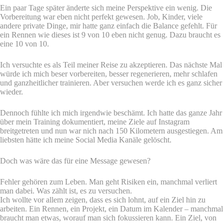
Ein paar Tage später änderte sich meine Perspektive ein wenig. Die
Vorbereitung war eben nicht perfekt gewesen. Job, Kinder, viele
andere private Dinge, mir hatte ganz einfach die Balance gefehlt. Für
ein Rennen wie dieses ist 9 von 10 eben nicht genug. Dazu braucht es
eine 10 von 10.
Ich versuchte es als Teil meiner Reise zu akzeptieren. Das nächste Mal
würde ich mich beser vorbereiten, besser regenerieren, mehr schlafen
und ganzheitlicher trainieren. Aber versuchen werde ich es ganz sicher
wieder.
Dennoch fühlte ich mich irgendwie beschämt. Ich hatte das ganze Jahr
über mein Training dokumentiert, meine Ziele auf Instagram
breitgetreten und nun war nich nach 150 Kilometern ausgestiegen. Am
liebsten hätte ich meine Social Media Kanäle gelöscht.
Doch was wäre das für eine Message gewesen?
Fehler gehören zum Leben. Man geht Risiken ein, manchmal verliert
man dabei. Was zählt ist, es zu versuchen.
Ich wollte vor allem zeigen, dass es sich lohnt, auf ein Ziel hin zu
arbeiten. Ein Rennen, ein Projekt, ein Datum im Kalender – manchmal
braucht man etwas, worauf man sich fokussieren kann. Ein Ziel, von