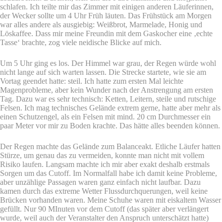
schlafen. Ich teilte mir das Zimmer mit einigen anderen Läuferinnen,
der Wecker sollte um 4 Uhr Früh läuten. Das Frühstück am Morgen
war alles andere als ausgiebig: Weißbrot, Marmelade, Honig und
Löskaffee. Dass mir meine Freundin mit dem Gaskocher eine ‚echte
Tasse‘ brachte, zog viele neidische Blicke auf mich.
Um 5 Uhr ging es los. Der Himmel war grau, der Regen würde wohl
nicht lange auf sich warten lassen. Die Strecke startete, wie sie am
Vortag geendet hatte: steil. Ich hatte zum ersten Mal leichte
Magenprobleme, aber kein Wunder nach der Anstrengung am ersten
Tag. Dazu war es sehr technisch: Ketten, Leitern, steile und rutschige
Felsen. Ich mag technisches Gelände extrem gerne, hatte aber mehr als
einen Schutzengel, als ein Felsen mit mind. 20 cm Durchmesser ein
paar Meter vor mir zu Boden krachte. Das hätte alles beenden können.
Der Regen machte das Gelände zum Balanceakt. Etliche Läufer hatten
Stürze, um genau das zu vermeiden, konnte man nicht mit vollem
Risiko laufen. Langsam machte ich mir aber exakt deshalb erstmals
Sorgen um das Cutoff. Im Normalfall habe ich damit keine Probleme,
aber unzählige Passagen waren ganz einfach nicht laufbar. Dazu
kamen durch das extreme Wetter Flussdurchquerungen, weil keine
Brücken vorhanden waren. Meine Schuhe waren mit eiskaltem Wasser
gefüllt. Nur 90 MInuten vor dem Cutoff (das später aber verlängert
wurde, weil auch der Veranstalter den Anspruch unterschätzt hatte)