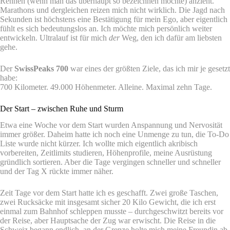
Rennen (wenn man das überhaupt so bezeichnen möchte) anzieht.
Marathons und dergleichen reizen mich nicht wirklich. Die Jagd nach
Sekunden ist höchstens eine Bestätigung für mein Ego, aber eigentlich
fühlt es sich bedeutungslos an. Ich möchte mich persönlich weiter
entwickeln. Ultralauf ist für mich
der
Weg, den ich dafür am liebsten
gehe.
Der
SwissPeaks 700
war eines der größten Ziele, das ich mir je gesetzt
habe:
700 Kilometer. 49.000 Höhenmeter. Alleine. Maximal zehn Tage.
Der Start – zwischen Ruhe und Sturm
Etwa eine Woche vor dem Start wurden Anspannung und Nervosität
immer größer. Daheim hatte ich noch eine Unmenge zu tun, die To-Do
Liste wurde nicht kürzer. Ich wollte mich eigentlich akribisch
vorbereiten, Zeitlimits studieren, Höhenprofile, meine Ausrüstung
gründlich sortieren. Aber die Tage vergingen schneller und schneller
und der Tag X rückte immer näher.
Zeit Tage vor dem Start hatte ich es geschafft. Zwei große Taschen,
zwei Rucksäcke mit insgesamt sicher 20 Kilo Gewicht, die ich erst
einmal zum Bahnhof schleppen musste – durchgeschwitzt bereits vor
der Reise, aber Hauptsache der Zug war erwischt. Die Reise in die
Schweiz begann endlich, an der Grenze holte mich meine Freundin ab.