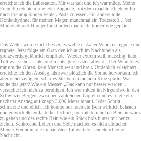
erreichte ich die Labestation. Mir war kalt und ich war müde. Meine
Freundin reichte mir wieder Baguette, trotzdem machte ich einen für
mich irrsinnig blöden Fehler, Pasta zu essen. Für andere tolle
Kohlenhydrate, für meinen Magen manchmal ein Todesstoß… bei
Müdigkeit und Hunger funktioniert man nicht immer wie geplant.
Das Wetter wurde nicht besser, es wehte eiskalter Wind, es regnete und
regnete. Jetzt folgte ein Grat, den ich auch im Nachhinein als
grenzwertig gefährlich empfinde. Wieder extrem steil, matschig, kein
Tritt war sicher. Links und rechts ging es steil abwärts. Der Wind blies
mir um die Ohren, kein Mensch weit und breit. Undenlich erleichtert
erreichte ich den Abstieg, als zwar plötzlich die Sonne hervorkam, ich
aber gleichzeitig ein scharfes Stechen in meinem Knie spürte. Was
sollte das jetzt? Wie ein Messer. „Das kann nur besser werden“,
versuchte ich mich zu beruhigen. Ich war mitten im Nirgendwo in den
Schweizer Bergen, zwischen zahlreichen Gipfeln und es folgte ein
nächster Anstieg auf knapp 3.000 Meter hinauf. Jeder Schritt
schmerzte unendlich. Ich konnte nur noch ein Bein wirklich belasten
und entwickelte einfach die Technik, nur mit dem linken Bein aufwärts
zu gehen und das rechte Bein wie ein Stück holz hinter mir her zu
ziehen. Senkrechte Leitern und Seile machten es nicht einfacher.
Meiner Freundin, die im nächsten Tal wartete, sendete ich eine
Nachricht.