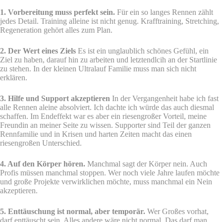
1. Vorbereitung muss perfekt sein.
Für ein so langes Rennen zählt
jedes Detail. Training alleine ist nicht genug. Krafftraining, Stretching,
Regeneration gehört alles zum Plan.
2. Der Wert eines Ziels
Es ist ein unglaublich schönes Gefühl, ein
Ziel zu haben, darauf hin zu arbeiten und letztendlcih an der Startlinie
zu stehen. In der kleinen Ultralauf Familie muss man sich nicht
erklären.
3. Hilfe und Support akzeptieren
In der Vergangenheit habe ich fast
alle Rennen aleine absolviert. Ich dachte ich würde das auch diesmal
schaffen. Im Endeffekt war es aber ein riesengroßer Vorteil, meine
Freundin an meiner Seite zu wissen. Supporter sind Teil der ganzen
Rennfamilie und in Krisen und harten Zeiten macht das einen
riesengroßen Unterschied.
4. Auf den Körper hören.
Manchmal sagt der Körper nein. Auch
Profis müssen manchmal stoppen. Wer noch viele Jahre laufen möchte
und große Projekte verwirklichen möchte, muss manchmal ein Nein
akzeptieren.
5. Enttäuschung ist normal, aber temporär.
Wer Großes vorhat,
darf enttäuscht sein. Alles andere wäre nicht normal. Das darf man