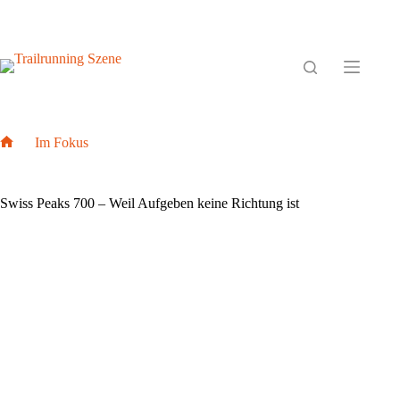
Zum
Inhalt
springen
Im Fokus
Home
Swiss Peaks 700 – Weil Aufgeben keine Richtung ist
Swiss Peaks 700 – Weil Aufgeben keine Richtung ist