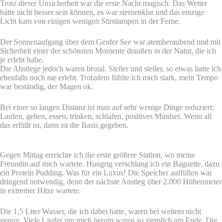
Trotz dieser Unsicherheit war die erste Nacht magisch. Das Wetter
hätte nicht besser sein können, es war sternenklar und das einzige
Licht kam von einigen wenigen Stirnlampen in der Ferne.
Der Sonnenaufgang über dem Genfer See war atemberaubend und mit
Sicherheit einer der schönsten Momente draußen in der Natur, die ich
je erlebt habe.
Die Abstiege jedoch waren brutal. Steiler und steiler, so etwas hatte ich
ebenfalls noch nie erlebt. Trotzdem fühlte ich mich stark, mein Tempo
war beständig, der Magen ok.
Bei einer so langen Distanz ist man auf sehr wenige Dinge reduziert:
Laufen, gehen, essen, trinken, schlafen, positives Mindset. Wenn all
das erfüllt ist, dann ist die Basis gegeben.
Gegen Mittag erreichte ich die erste größere Station, wo meine
Freundin auf mich wartete. Hungrig verschlang ich ein Baguette, dazu
ein Protein Pudding. Was für ein Luxus! Die Speicher auffüllen war
dringend notwendig, denn der nächste Anstieg über 2.000 Höhenmeter
in extremer Hitze wartete.
Die 1,5 Liter Wasser, die ich dabei hatte, waren bei weitem nicht
genug. Viele Läufer um mich herum waren so ziemlich am Ende. Die