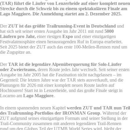
(TAR) führt die Läufer von Lenzerheide auf einer komplett neuen
Strecke durch die Schweiz bis zu einem spektakulären Finale am
Lago Maggiore. Die Anmeldung startet am 2. Dezember 2025.
Der
ZUT ist das größte Trailrunning-Event in Deutschland
und
hat sich seit seiner ersten Ausgabe im Jahr 2011 mit rund
5000
Läufern pro Jahr,
einer riesigen
Expo
und einer einzigartigen
Festivalatmosphäre einen herausragenden Ruf in Europa erarbeitet.
Seit 2025 bietet der ZUT auch das erste 100-Meilen-Rennen rund um
die Zugspitze an.
Der
TAR ist die legendäre Alpenüberquerung für Solo-Läufer
oder Zweierteams,
deren Route jedes Jahr wechselt. Seit seiner ersten
Ausgabe im Jahr 2005 hat die Faszination nicht nachgelassen – im
Gegenteil: Die letzten Jahre war der TAR stets ausverkauft, und die
Planungen für 2026 mit einer komplett neuen Route laufen auf
Hochtouren! Start ist in Lenzerheide, und das große Finale steigt in
Locarno am
Lago Maggiore
.
In einem spannenden neuen Kapitel
werden ZUT und TAR nun Teil
des Trailrunning-Portfolios der IRONMAN Group
. Während der
ZUT aufgrund seines einzigartigen Formats und seiner Stellung in der
Trail-Community zusammen mit anderen legendären Trail-Rennen
rund um den Globus Teil der UTMB World Series wird, bleibt der