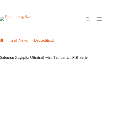
Zum
Inhalt
springen
Trail-News
Deutschland
Home
Salomon Zugspitz Ultratrail wird Teil der UTMB Serie
Salomon Zugspitz Ultratrail wird Teil der UTMB Serie