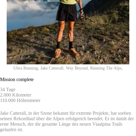
Ultra Running, Jake Catterall, Way Beyond, Running The Alps,
Mission complete
34 Tage
2.000 Kilometer
110.000 Höhenmeter
Jake Catterall, in der Szene bekannt für extreme Projekte, hat soeben
seinen Rekordlauf über die Alpen erfolgreich beendet. Er ist damit der
erste Mensch, der die gesamte Länge des neuen Viaalpina Trails
gelaufen ist.