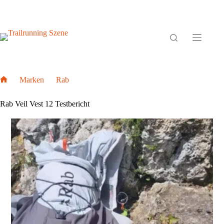
Zum
Inhalt
springen
Marken
Rab
Rab Veil Vest 12 Testbericht
Home
Rab Veil Vest 12 Testbericht