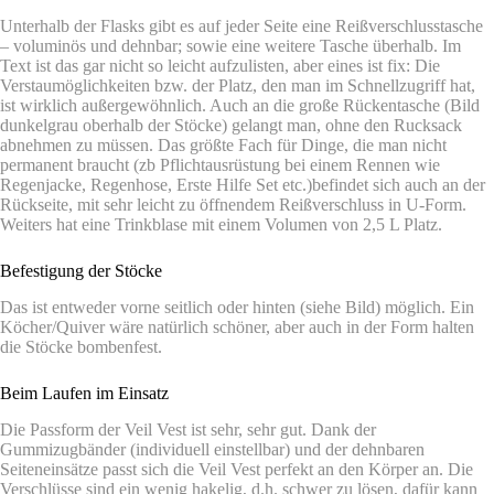
Unterhalb der Flasks gibt es auf jeder Seite eine Reißverschlusstasche
– voluminös und dehnbar; sowie eine weitere Tasche überhalb. Im
Text ist das gar nicht so leicht aufzulisten, aber eines ist fix: Die
Verstaumöglichkeiten bzw. der Platz, den man im Schnellzugriff hat,
ist wirklich außergewöhnlich. Auch an die große Rückentasche (Bild
dunkelgrau oberhalb der Stöcke) gelangt man, ohne den Rucksack
abnehmen zu müssen. Das größte Fach für Dinge, die man nicht
permanent braucht (zb Pflichtausrüstung bei einem Rennen wie
Regenjacke, Regenhose, Erste Hilfe Set etc.)befindet sich auch an der
Rückseite, mit sehr leicht zu öffnendem Reißverschluss in U-Form.
Weiters hat eine Trinkblase mit einem Volumen von 2,5 L Platz.
Befestigung der Stöcke
Das ist entweder vorne seitlich oder hinten (siehe Bild) möglich. Ein
Köcher/Quiver wäre natürlich schöner, aber auch in der Form halten
die Stöcke bombenfest.
Beim Laufen im Einsatz
Die Passform der Veil Vest ist sehr, sehr gut. Dank der
Gummizugbänder (individuell einstellbar) und der dehnbaren
Seiteneinsätze passt sich die Veil Vest perfekt an den Körper an. Die
Verschlüsse sind ein wenig hakelig, d.h. schwer zu lösen, dafür kann