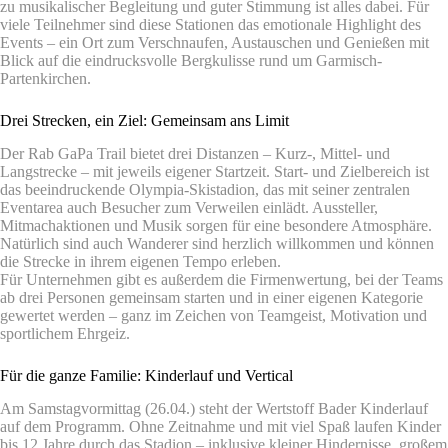
zu musikalischer Begleitung und guter Stimmung ist alles dabei. Für
viele Teilnehmer sind diese Stationen das emotionale Highlight des
Events – ein Ort zum Verschnaufen, Austauschen und Genießen mit
Blick auf die eindrucksvolle Bergkulisse rund um Garmisch-
Partenkirchen.
Drei Strecken, ein Ziel: Gemeinsam ans Limit
Der Rab GaPa Trail bietet drei Distanzen – Kurz-, Mittel- und
Langstrecke – mit jeweils eigener Startzeit. Start- und Zielbereich ist
das beeindruckende Olympia-Skistadion, das mit seiner zentralen
Eventarea auch Besucher zum Verweilen einlädt. Aussteller,
Mitmachaktionen und Musik sorgen für eine besondere Atmosphäre.
Natürlich sind auch Wanderer sind herzlich willkommen und können
die Strecke in ihrem eigenen Tempo erleben.
Für Unternehmen gibt es außerdem die Firmenwertung, bei der Teams
ab drei Personen gemeinsam starten und in einer eigenen Kategorie
gewertet werden – ganz im Zeichen von Teamgeist, Motivation und
sportlichem Ehrgeiz.
Für die ganze Familie: Kinderlauf und Vertical
Am Samstagvormittag (26.04.) steht der Wertstoff Bader Kinderlauf
auf dem Programm. Ohne Zeitnahme und mit viel Spaß laufen Kinder
bis 12 Jahre durch das Stadion – inklusive kleiner Hindernisse, großem