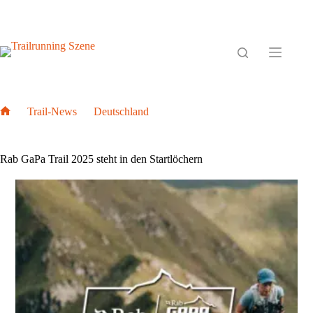
Zum
Inhalt
springen
Trail-News
Deutschland
Home
Rab GaPa Trail 2025 steht in den Startlöchern
Rab GaPa Trail 2025 steht in den Startlöchern