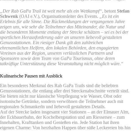
„Der Rab GaPa Trail ist weit mehr als ein Wettkampf“
, betont
Stefan
Schwenk
(OAI e.V.), Organisationsleiter des Events.
„Es ist ein
Erlebnis für alle Sinne. Die Rückmeldungen der vergangenen Jahre
zeigen uns, wie sehr die Teilnehmer das Miteinander, die Natur und
die besonderen Momente entlang der Strecke schätzen – sei es bei der
sportlichen Herausforderung oder an unseren liebevoll gestalteten
Genussstationen. Ein riesiger Dank gilt den zahlreichen
ehrenamtlichen Helfern, den lokalen Behörden, den engagierten
Vereinen aus der Region, unseren verlässlichen Partnern und
Sponsoren sowie dem Team von GaPa Tourismus, ohne deren
tatkräftige Unterstützung diese Veranstaltung nicht möglich wäre.“
Kulinarische Pausen mit Ausblick
Ein besonderes Merkmal des Rab GaPa Trails sind die beliebten
Genussstationen, die entlang aller drei Streckenabschnitte verteilt sind.
Sie bieten nicht nur klassische Verpflegung wie Wasser, Obst oder
isotonische Getränke, sondern verwöhnen die Teilnehmer auch mit
regionalen Schmankerln und liebevoll gestalteten Details.
Auf der Strecke laden insgesamt vier Stationen – an der Elmauer Alm,
der Eckbauerbahn, der Kochelbergstation und am Riessersee – zum
Innehalten, Krafttanken und Genießen ein. Jede Station hat ihren
eigenen Charme: Von herzhaften Happen über süße Leckereien bis hin