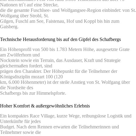
Nationen tri`t auf eine Strecke,
die die gesamte Fuschlsee- und Wolfgangsee-Region einbindet: von St.
Wolfgang über Strobl, St.
Gilgen, Fuschl am See, Faistenau, Hof und Koppl bis hin zum
Gaisberg.
Technische Herausforderung bis auf den Gipfel des Schafbergs
Ein Höhenprofil von 500 bis 1.783 Metern Höhe, ausgesetzte Grate
am Zwölferhorn und
Nockstein sowie ein Terrain, das Ausdauer, Kraft und Strategie
gleichermaßen fordert, sind
prägen den Charakter. Der Höhepunkt für die Teilnehmer der
Königsdisziplin mozart 100 (120
km, 6.000 Höhenmeter) ist der steile Anstieg von St. Wolfgang über
die Nordseite des
Schafbergs bis zur Himmelspforte.
Hoher Komfort & außergewöhnliches Erlebnis
Ein kompaktes Race Village, kurze Wege, reibungslose Logistik und
Unterkünfte für jedes
Budget. Nach dem Rennen erwarten die Teilnehmerinnen und
Teilnehmer sowie die