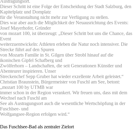
Austragungsort.
Dieser Schritt ist eine Folge der Entscheidung der Stadt Salzburg, den
Kapitelplatz und Domplatz
für die Veranstaltung nicht mehr zur Verfügung zu stellen.
Dies war aber auch die Möglichkeit der Neuausrichtung des Events:
Josef Mayerhofer, Gründer
von mozart 100, ist überzeugt: „Dieser Schritt bot uns die Chance, das
Event
weiterzuentwickeln: Athleten erleben die Natur noch intensiver. Die
Strecke führt auf den Spuren
von Mozarts Familie in St. Gilgen über Strobl hinauf auf die
ikonischen Gipfel Schafberg und
Zwölferhorn – Landschaften, die seit Generationen Künstler und
Abenteurer inspirieren. Unser
Streckenchef Sepp Gruber hat wieder exzellente Arbeit geleistet.“
Christian Braunstein, Bürgermeister von Fuschl am See, betont:
„mozart 100 by UTMB war
immer schon in der Region verankert. Wir freuen uns, dass mit dem
Wechsel nach Fuschl am
See als Austragungsort auch die wesentliche Wertschöpfung in der
Fuschlsee- und
Wolfgangsee-Region erfolgen wird.“
Das Fuschlsee-Bad als zentraler Zielort