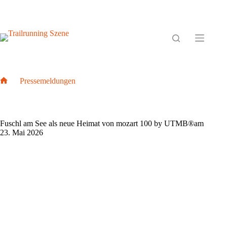
Zum
Inhalt
springen
Pressemeldungen
Home
Fuschl am See als neue Heimat von mozart 100 by UTMB®am
23. Mai 2026
Fuschl am See als neue Heimat von mozart 100 by UTMB®am
23. Mai 2026