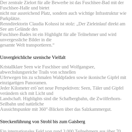
Der zentrale Zielort für alle Bewerbe ist das Fuschlsee-Bad mit der
Fuschlsee-Halle und bietet
nicht nur ausreichend Platz, sondern auch wichtige Infrastruktur wie
Parkplätze.
Renndirektorin Claudia Kolussi ist stolz: „Der Zieleinlauf direkt am
See am Gelände des
Fuschlsee-Bades ist ein Highlight für alle Teilnehmer und wird
unvergessliche Bilder in die
gesamte Welt transportieren.“
Unvergleichliche szenische Vielfalt
Kristallklare Seen wie Fuschlsee und Wolfgangsee,
abwechslungsreiche Trails von schnellen
Uferwegen bis zu schmalen Waldpfaden sowie ikonische Gipfel mit
einzigartigen Panoramen.
Jeder Kilometer erö`net neue Perspektiven: Seen, Täler und Gipfel
verändern sich mit Licht und
Landschaft. Highlights sind die Schafbergbahn, die Zwölferhorn-
Seilbahn und natürliche
Aussichtspunkte mit 360°-Blicken über das Salzkammergut.
Streckenführung von Strobl bis zum Gaisberg
Ein internationales Feld von rund 3.000 Teilnehmern aus über 70