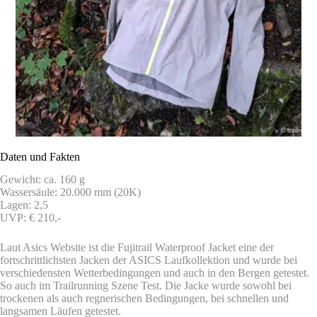
Daten und Fakten
Gewicht: ca. 160 g
Wassersäule: 20.000 mm (20K)
Lagen: 2,5
UVP: € 210,-
Laut Asics Website ist die Fujitrail Waterproof Jacket eine der
fortschrittlichsten Jacken der ASICS Laufkollektion und wurde bei
verschiedensten Wetterbedingungen und auch in den Bergen getestet.
So auch im Trailrunning Szene Test. Die Jacke wurde sowohl bei
trockenen als auch regnerischen Bedingungen, bei schnellen und
langsamen Läufen getestet.